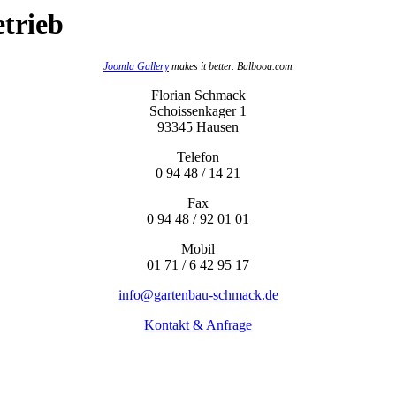
trieb
Joomla Gallery
makes it better. Balbooa.com
Florian Schmack
Schoissenkager 1
93345 Hausen
Telefon
0 94 48 / 14 21
Fax
0 94 48 / 92 01 01
Mobil
01 71 / 6 42 95 17
info@gartenbau-schmack.de
Kontakt & Anfrage